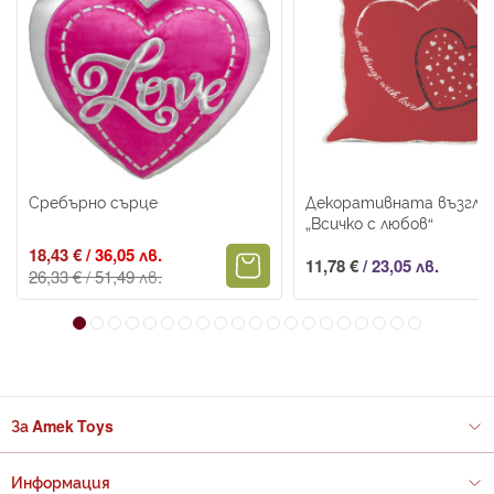
Сребърно сърце
Декоративната възгла
„Всичко с любов“
Промо
18,43 €
/
36,05 лв.
11,78 €
/
23,05 лв.
цена
26,33 €
/
51,49 лв.
За Amek Toys
Информация