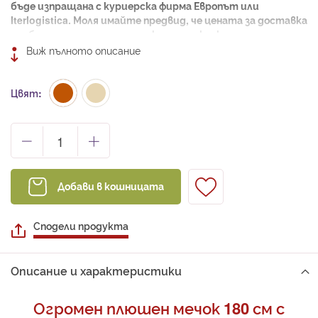
бъде изпращана с куриерска фирма Европът или
Iterlogistica. Моля имайте предвид, че цената за доставка
ще бъде различна от тази, която се калкулира при
приключване на поръчката.
Виж пълното описание
120 см – седнал
180 см – изправен
Цвят
Добави в кошницата
Сподели продукта
Описание и характеристики
Огромен плюшен мечок 180 см с