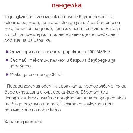
панделка
Този изключителен мечок не само е внушителен със
своите размери, но и със своя дизайн. Изработен е от
мек, приятен на допир, висококачествен плюш. Винаги
готов за прегръдки, той несъмнено ще се превърне в
любима Ваша играчка.
Отговаря на европейска директива 2009/48/ЕО.
Състав: текстил, пълнеж и багрила безвредни за
здравето.
Може да се пере до 30°С.
* Поради големия обем на играчката, препоръчваме тя да
бъде изпращана с куриерска фирма Европът или
Iterlogistica. Моля имайте предвид, че цената за доставка
ще бъде различна от тази, която се калкулира при
приключване на поръчката.
Характеристики