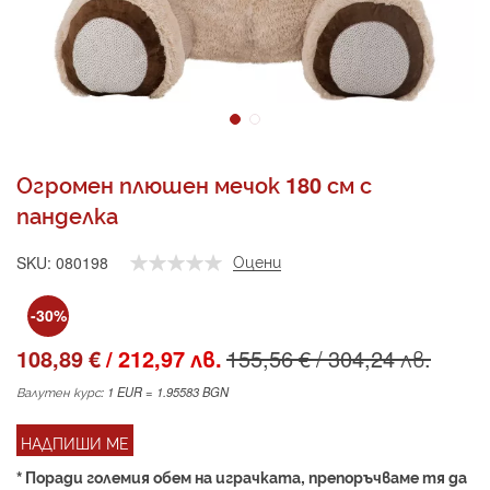
Преминете
към
Огромен плюшен мечок 180 см с
началото
панделка
на
галерия
със
Оцени
SKU
080198
снимки
-30%
108,89 €
/
212,97 лв.
155,56 €
/
304,24 лв.
Валутен курс: 1 EUR = 1.95583 BGN
НАДПИШИ МЕ
* Поради големия обем на играчката, препоръчваме тя да