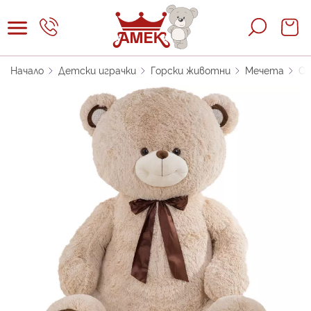
Прескачане
към
Кошни
съдържанието
Начало
Детски играчки
Горски животни
Мечета
Ог
Преминете
към
края
на
галерията
на
изображенията