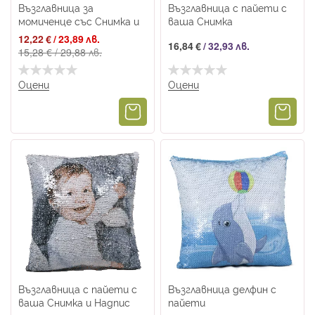
Възглавница за
Възглавница с пайети с
момиченце със Снимка и
ваша Снимка
Надпис
Промо
12,22 €
/
23,89 лв.
16,84 €
/
32,93 лв.
цена
15,28 €
/
29,88 лв.
Оцени
Оцени
Възглавница с пайети с
Възглавница делфин с
ваша Снимка и Надпис
пайети