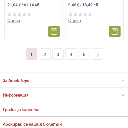
21,04 €
/
41,14 лв.
9,42 €
/
18,42 лв.
Оцени
Оцени
Страница
Страница
Напред
В
Страница
Страница
Страница
Страница
1
2
3
4
5
момента
четете
За Amek Toys
страница
Информация
Грижа за клиента
Абонирай се нашия бюлетин