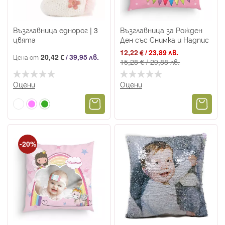
Възглавница еднорог | 3
Възглавница за Рожден
цвята
Ден със Снимка и Надпис
Промо
12,22 €
/
23,89 лв.
20,42 €
/
39,95 лв.
Цена от
цена
15,28 €
/
29,88 лв.
Оцени
Оцени
-20%