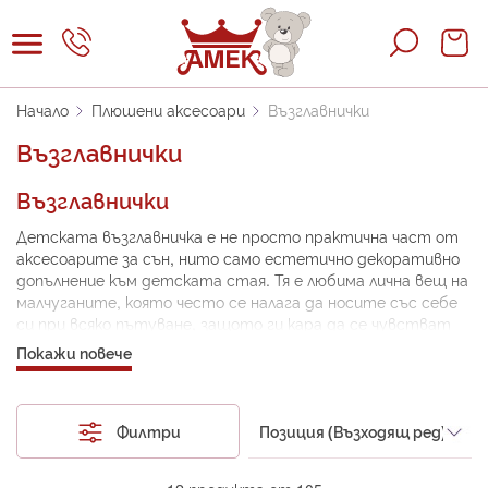
Прескачане
към
Кошни
съдържанието
Начало
Плюшени аксесоари
Възглавнички
Възглавнички
Възглавнички
Детската възглавничка е не просто практична част от
аксесоарите за сън, нито само естетично декоративно
допълнение към детската стая. Тя е любима лична вещ на
малчуганите, която често се налага да носите със себе
си при всяко пътуване, защото ги кара да се чувстват
спокойни и в „свои води“. С какви плюшени възглавници
Покажи повече
може да ги изненадате?
Как да персонализирам възглавничка?
Филтри
В каталога на Амек Тойс се предлагат различни модели,
чиято визия може да определите самите вие. Някои от