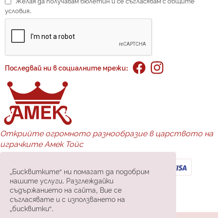
Желая да получавам бюлетин и се съгласявам с общите
условия.
Последвай ни в социалните мрежи:
Открийте огромното разнообразие в царството на
играчките Амек Тойс
Доставка и плащане:
„Бисквитките“ ни помагат да подобрим
нашите услуги. Разглеждайки
съдържанието на сайта, Вие се
съгласявате и с използването на
„бисквитки“.