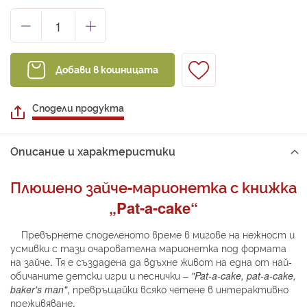
Добави в кошницата
Сподели продукта
Описание и характеристики
Плюшено зайче-марионетка с книжка
„Pat-a-cake“
Превърнете споделеното време в мигове на нежност и
усмивки с тази очарователна марионетка под формата
на зайче. Тя е създадена да вдъхне живот на една от най-
обичаните детски игри и песнички –
"Pat-a-cake, pat-a-cake,
baker's man"
, превръщайки всяко четене в интерактивно
преживяване.