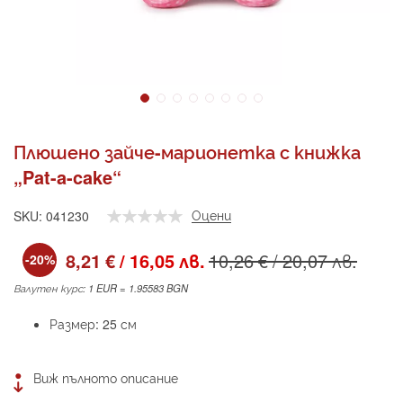
Преминете
към
Плюшено зайче-марионетка с книжка
началото
„Pat-a-cake“
на
галерия
със
Оцени
SKU
041230
снимки
Промо
8,21 €
/
16,05 лв.
10,26 €
/
20,07 лв.
-20%
цена
Валутен курс: 1 EUR = 1.95583 BGN
Размер: 25 см
Виж пълното описание