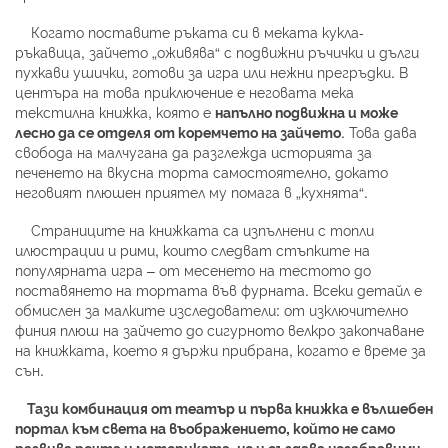
Когато поставите ръката си в меката кукла-
ръкавица, зайчето „оживява“ с подвижни ръчички и дълги
пухкави ушички, готови за игра или нежни прегръдки. В
центъра на това приключение е неговата мека
текстилна книжка, която е
напълно подвижна и може
лесно да се отделя от коремчето на зайчето
. Това дава
свобода на малчугана да разглежда историята за
печенето на вкусна торта самостоятелно, докато
неговият плюшен приятел му помага в „кухнята“.
Страниците на книжката са изпълнени с топли
илюстрации и рими, които следват стъпките на
популярната игра – от месенето на тестото до
поставянето на тортата във фурната. Всеки детайл е
обмислен за малките изследователи: от изключително
финия плюш на зайчето до сигурното велкро закопчаване
на книжката, което я държи прибрана, когато е време за
сън.
Тази комбинация от театър и първа книжка е вълшебен
портал към света на въображението, който не само
развива речта и моториката, но и създава незабравими