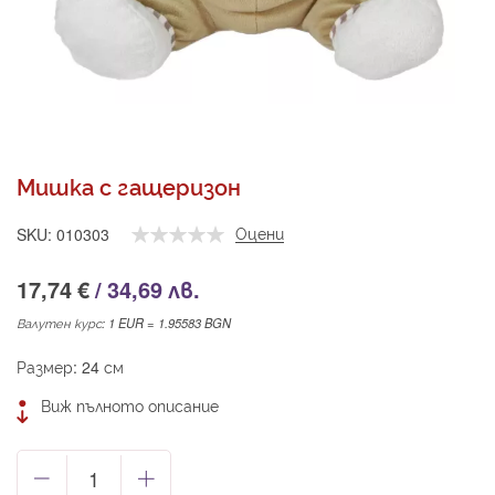
Преминете
към
началото
Мишка с гащеризон
на
галерия
Оцени
SKU
010303
със
снимки
17,74 €
/
34,69 лв.
Валутен курс: 1 EUR = 1.95583 BGN
Размер: 24 см
Виж пълното описание