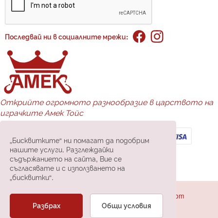
Последвай ни в социалните мрежи:
Открийте огромното разнообразие в царството на
играчките Амек Тойс
Доставка и плащане:
„Бисквитките“ ни помагат да подобрим
нашите услуги. Разглеждайки
съдържанието на сайта, Вие се
съгласявате и с използването на
„бисквитки“.
Всички права запазени 2024 © Amek-toys.com
Разбрах
Общи условия
Онлайн магазин от