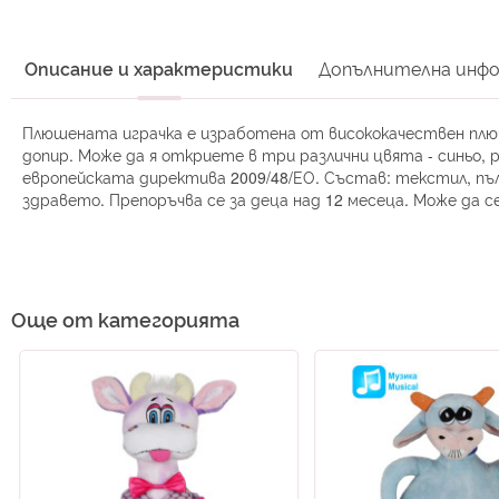
началото
на
галерия
Описание и характеристики
Допълнителна инф
със
снимки
Плюшената играчка е изработена от висококачествен плюш
допир. Може да я откриете в три различни цвята - синьо, 
европейската директива 2009/48/ЕО. Състав: текстил, пъл
здравето. Препоръчва се за деца над 12 месеца. Може да се
Още от категорията