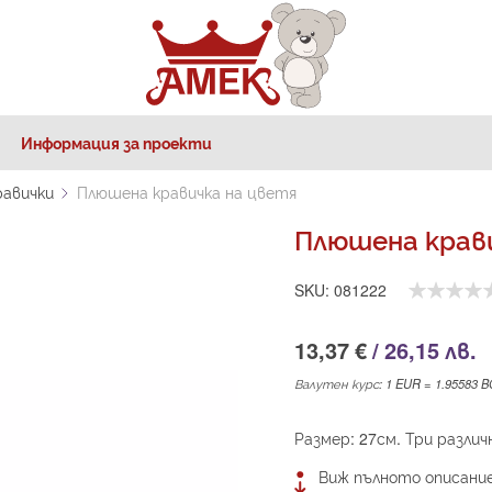
Информация за проекти
равички
Плюшена кравичка на цветя
Плюшена крав
SKU
081222
13,37 €
/
26,15 лв.
Валутен курс: 1 EUR = 1.95583 
Размер: 27см. Три разли
Виж пълното описани