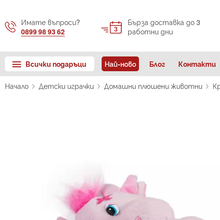
Имате въпроси?
Бърза доставка до 3
0899 98 93 62
работни дни
Всички подаръци
Най-ново
Блог
Контакти
Начало
Детски играчки
Домашни плюшени животни
К
Преминете
към
края
на
галерията
на
изображенията