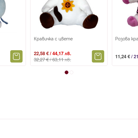
Кравичка с цвете
Розова кра
Промо
22,58 €
/
44,17 лв.
11,24 €
/
21
цена
32,27 €
/
63,11 лв.