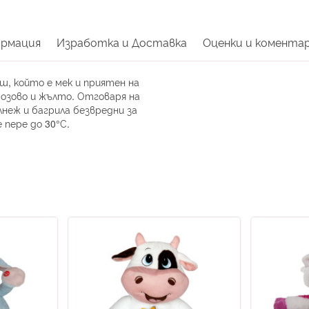
ормация
Изработка и Доставка
Оценки и комента
, който е мек и приятен на
розово и жълто. Отговаря на
неж и багрила безвредни за
 пере до 30°С.