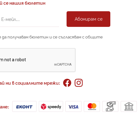
й се нашия бюлетин
Абонирам се
 да получавам бюлетин и се съгласявам с общите
ай ни в социалните мрежи:
ане: