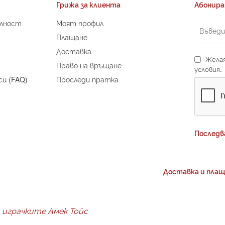
Грижа за клиента
Абонира
елност
Моят профил
Плащане
Доставка
Желая
Право на връщане
условия.
си (FAQ)
Проследи пратка
Последв
Доставка и плащ
играчките Амек Тойс