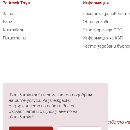
За Amek Toys
Информация
За нас
Политика за поверит
Блог
Общи условия
Контакти
Платформа за ОРС
Пишете ни
Информация за КЗП
Често задавани върпо
„Бисквитките“ ни помагат да подобрим
нашите услуги. Разглеждайки
съдържанието на сайта, Вие се
съгласявате и с използването на
„бисквитки“.
Открийте огромното разнообразие в царството на 