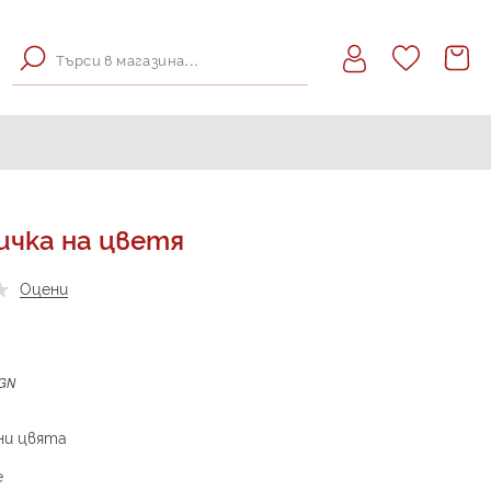
Кошн
ичка на цветя
Оцени
BGN
чни цвята
е